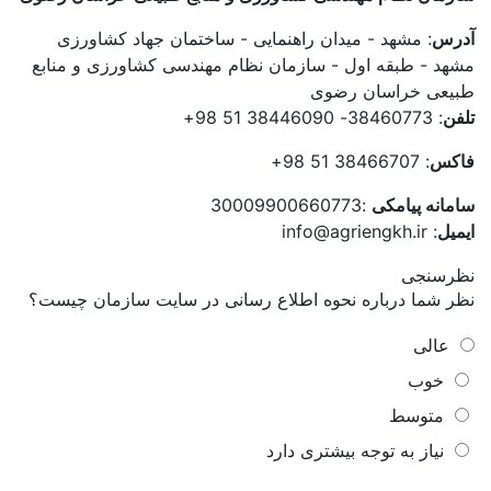
آدرس
: مشهد - میدان راهنمایی - ساختمان جهاد کشاورزی
مشهد - طبقه اول - سازمان نظام مهندسی کشاورزی و منابع
طبیعی خراسان رضوی
تلفن
: 38460773- 38446090 51 98+
فاکس
: 38466707 51 98+
سامانه پیامکی
:30009900660773
ایمیل
: info@agriengkh.ir
نظرسنجی
نظر شما درباره نحوه اطلاع رسانی در سایت سازمان چیست؟
عالی
خوب
متوسط
نیاز به توجه بیشتری دارد