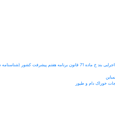
اسنامه دار کردن محصولات زراعی و باغی )
باین
جات خوراک دام و طیور