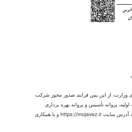
یزاسیون و صنایع کشاورزی وزارت، از این پس فرایند صدور مجوز شرکت
ولیه، پروانه تأسیس و پروانه بهره برداری
طبق دستورالعمل ساماندهی و ایجاد واحدهای حقیقی و حقوقی مکانیزاسیون کشاورزی از طریق سامانه سماک به آدرس سایت https://mojavez.ir و با همکاری