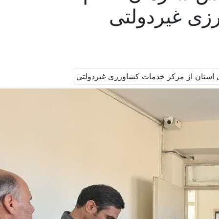
زی غیردولتی