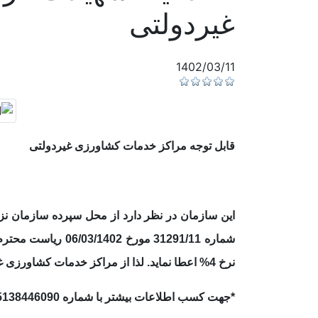
غیردولتی
1402/03/11
قابل توجه مراکز خدمات کشاورزی غیردولتی
این سازمان در نظر دارد از محل سپرده سازمان نز
شماره 31291/11 م
نرخ 4% اعطا نماید. لذا از مراکز خدمات کشاورزی غیردولتی دعوت می گردد نسبت به ثبت نام از طریق لینک زیر اقدام نمایند.
*جهت کسب اطلاعات بیشتر با شماره 05138446090 داخلی 24 تماس حاصل فرمایید.