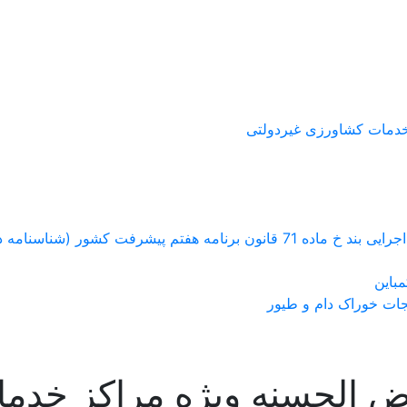
خدمات کشاورزی غیردولتی
اسنامه دار کردن محصولات زراعی و باغی )
باین
جات خوراک دام و طیور
ض الحسنه ویژه مراکز خدم